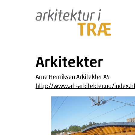
Gå
til
indholdet
Arkitekter
Arne Henriksen Arkitekter AS
http://www.ah-arkitekter.no/index.h