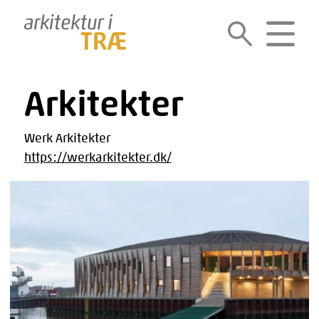
Gå
til
SØG
MENU
indholdet
Arkitekter
Werk Arkitekter
https://werkarkitekter.dk/