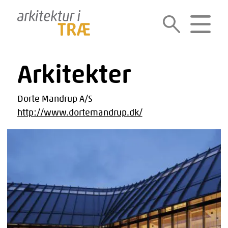
Gå
til
SØG
MENU
indholdet
Arkitekter
Dorte Mandrup A/S
http://www.dortemandrup.dk/