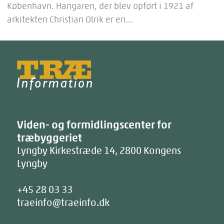
København. Hangaren, der blev opført i 1921 af
arkitekten Christian Olrik er en...
Træinfo
Viden- og formidlingscenter for
træbyggeriet
Lyngby Kirkestræde 14
,
2800
Kongens
Lyngby
+45 28 03 33
traeinfo@traeinfo.dk