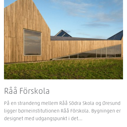
Råå Förskola
På en strandeng mellem Råå Södra Skola og Øresund
ligger børneinstitu­tionen Råå Förskola. Bygningen er
designet med udgangspunkt i det...