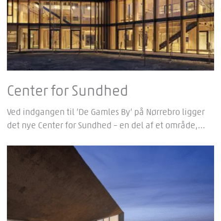
Center for Sundhed
Ved indgangen til ’De Gamles By’ på Nørrebro ligger
det nye Center for Sundhed – en del af et område,...