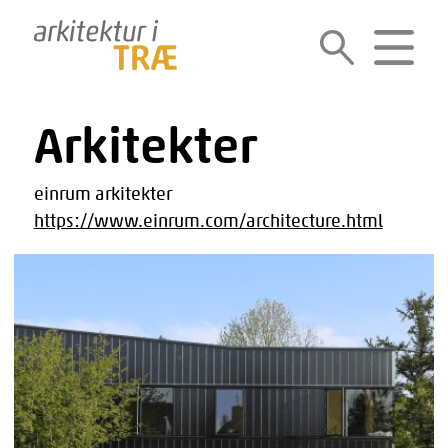
Gå
til
SØG
MENU
indholdet
Arkitekter
einrum arkitekter
https://www.einrum.com/architecture.html