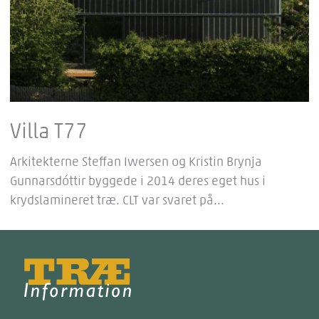
Villa T77
Arkitekterne Steffan Iwersen og Kristin Brynja
Gunnarsdóttir byggede i 2014 deres eget hus i
krydslamineret træ. CLT var svaret på...
Træinfo