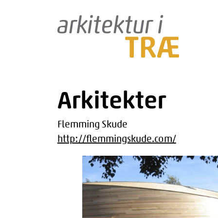
Gå
til
indholdet
Arkitekter
Flemming Skude
http://flemmingskude.com/