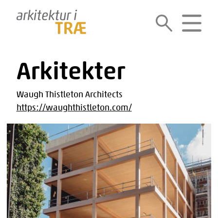
Gå
til
SØG
MENU
indholdet
Arkitekter
Waugh Thistleton Architects
https://waughthistleton.com/