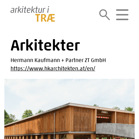
Gå
til
SØG
MENU
indholdet
Arkitekter
Hermann Kaufmann + Partner ZT GmbH
https://www.hkarchitekten.at/en/