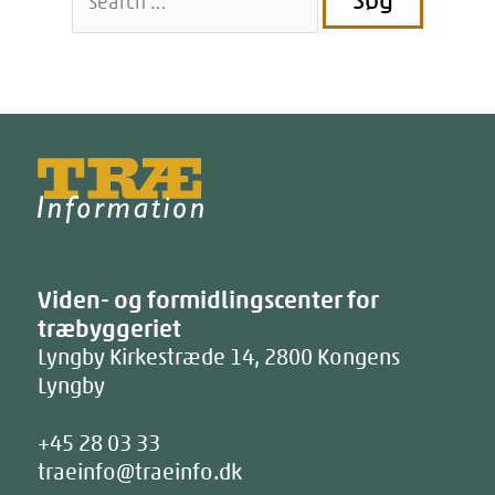
efter:
Træinfo
Viden- og formidlingscenter for
træbyggeriet
Lyngby Kirkestræde 14
,
2800
Kongens
Lyngby
+45 28 03 33
traeinfo@traeinfo.dk