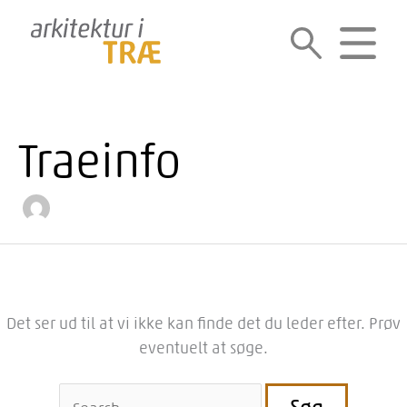
Gå
til
SØG
MENU
indholdet
Traeinfo
Det ser ud til at vi ikke kan finde det du leder efter. Prøv
eventuelt at søge.
Søg