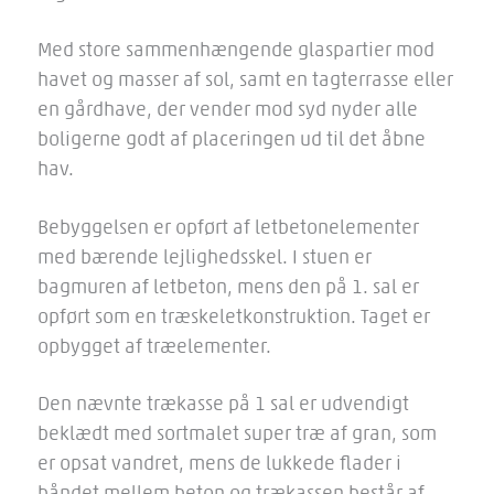
Med store sammenhængende glaspartier mod
havet og masser af sol, samt en tagterrasse eller
en gårdhave, der vender mod syd nyder alle
boligerne godt af placeringen ud til det åbne
hav.
Bebyggelsen er opført af letbetonelementer
med bærende lejlighedsskel. I stuen er
bagmuren af letbeton, mens den på 1. sal er
opført som en træskeletkonstruktion. Taget er
opbygget af træelementer.
Den nævnte trækasse på 1 sal er udvendigt
beklædt med sortmalet super træ af gran, som
er opsat vandret, mens de lukkede flader i
båndet mellem beton og trækassen består af