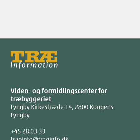
Træinfo
Viden- og formidlingscenter for
træbyggeriet
Lyngby Kirkestræde 14
,
2800
Kongens
Lyngby
+45 28 03 33
traeinfo@traeinfo.dk