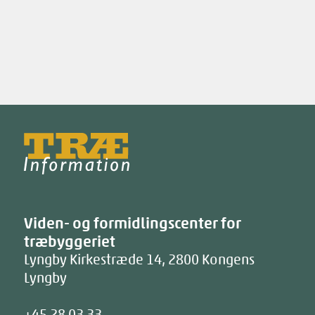
Træinfo
Viden- og formidlingscenter for
træbyggeriet
Lyngby Kirkestræde 14
,
2800
Kongens
Lyngby
+45 28 03 33