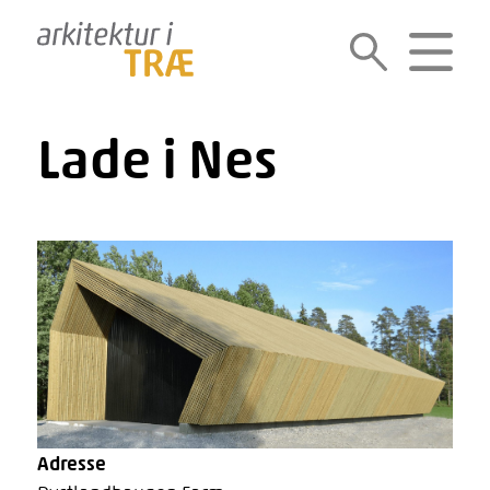
Gå
til
SØG
MENU
indholdet
Lade i Nes
Adresse