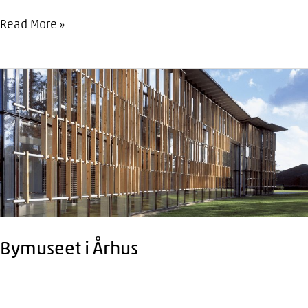
Tapperiet
Read More »
i
Køge
Bymuseet i Århus