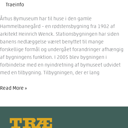
Traeinfo
Århus Bymuseum har til huse i den gamle
Hammelbanegård – en rødstensbygning fra 1902 af
arkitekt Heinrich Wenck. Stationsbygningen har siden
banens nedlæggelse været benyttet til mange
forskellige formål og undergået forandringer afhængig
af bygningens funktion. I 2005 blev bygningen i
forbindelse med en nyindretning af bymuseet udvidet
med en tilbygning. Tilbygningen, der er lang
Bymuseet
Read More »
i
Århus
Træinfo