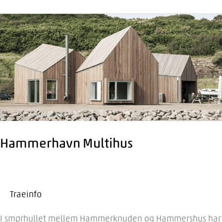
og
forsamlingshus
Hammerhavn Multihus
Traeinfo
I smørhullet mellem Hammerknuden og Hammershus har