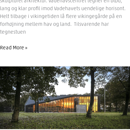
skulpturel arkitektur. Vadehavscentret tegner en blød,
lang og klar profil imod Vadehavets uendelige horisont.
Helt tilbage i vikingetiden lå flere vikingegårde på en
forhøjning mellem hav og land. Tilsvarende har
tegnestuen
Vadehavscentret
Read More »