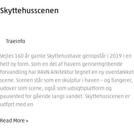
Skyttehusscenen
Traeinfo
Vejles 160 år gamle Skyttehushave genopstår i 2019 i en
helt ny form. Som en del af havens gennemgribende
forvandling har RAVN Arkitektur tegnet en ny overdækket
scene. Scenen står som en skulptur i haven – og fungerer,
udover som scene, også som udsigtsplatform og
pausested for gående langs vandet. Skyttehusscenen er
udført med en
Skyttehusscenen
Read More »