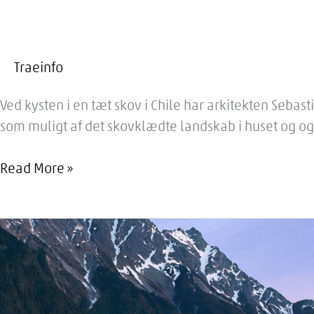
Traeinfo
Ved kysten i en tæt skov i Chile har arkitekten Seba
som muligt af det skovklædte landskab i huset og ogs
2Y
Read More »
HOUSE